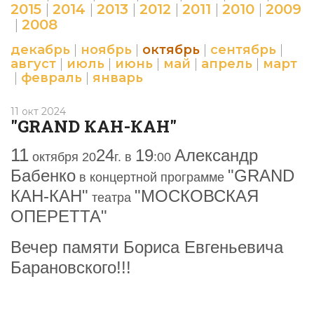
2015
|
2014
|
2013
|
2012
|
2011
|
2010
|
2009
|
2008
декабрь
|
ноябрь
|
октябрь
|
сентябрь
|
август
|
июль
|
июнь
|
май
|
апрель
|
март
|
февраль
|
январь
11 окт 2024
"GRAND КАН-КАН"
11
2
4
19
Александр
октября 20
г. в
:00
Бабенко
"GRAND
в
концерт
ной программе
КАН-КАН"
"МОСКОВСКАЯ
театра
ОПЕРЕТТА"
Вечер памяти Бориса Евгеньевича
Барановского!!!