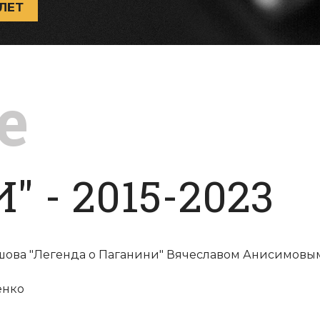
ЛЕТ
е
 - 2015-2023
шова "Легенда о Паганини" Вячеславом Анисимовы
енко