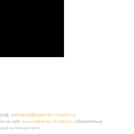
граф.
aleksandr@babenko-theatre.ru
ка на сайт
www.babenko-theatre.ru
обязательна.
рафом Yannick Perrin.