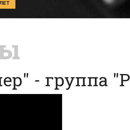
ЛЕТ
ты
ер" - группа "