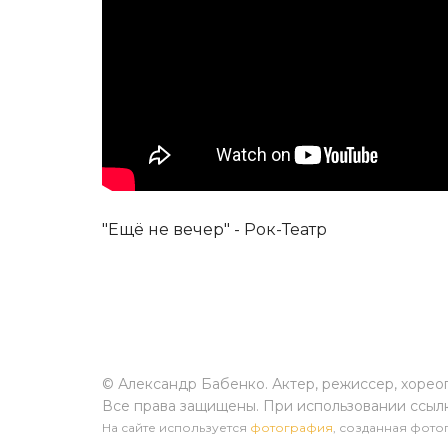
"Ещё не вечер" - Рок-Театр
© Александр Бабенко. Актер, режиссер, хорео
Все права защищены. При использовании ссыл
На сайте используется
фотография
, созданная фотог