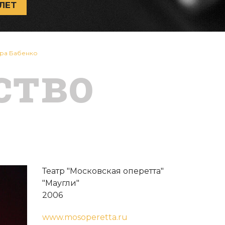
ЛЕТ
дра Бабенко
ство
Театр "Московская оперетта"
"Маугли"
2006
www.mosoperetta.ru