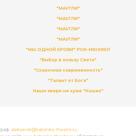
"МАУГЛИ"
"МАУГЛИ"
"МАУГЛИ"
"МАУГЛИ"
"МЫ ОДНОЙ КРОВИ" РОК-МЮЗИКЛ
"Выбор в пользу Света"
"Сказочная современность"
"Талант от Бога"
Наши звери не хуже "Кошек"
граф.
aleksandr@babenko-theatre.ru