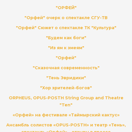
"ОРФЕЙ"
"Орфей" очерк о спектакле СГУ-ТВ
"Орфей" Сюжет о спектакле ТК "Культура"
"Будем как боги"
"Из ям к змеям"
"Орфей"
"Сказочная современность"
"Тень Эвридики"
"Хор зрителей-богов"
ORPHEUS, OPUS-POSTH String Group and Theatre
"Ten"
«Орфей» на фестивале «Таймырский кактус»
Ансамбль солистов «OPUS-POSTH» и театр «Тень»,
спектакль «Орфей» - отзывы в прессе