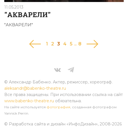
11.05.2013
"АКВАРЕЛИ"
"АКВАРЕЛИ"
1
|
2
|
3
|
4
|
5
..
8
© Александр Бабенко. Актер, режиссер, хореограф.
aleksandr@babenko-theatre.ru
Все права защищены. При использовании ссылка на сайт
www.babenko-theatre.ru
обязательна.
На сайте используется
фотография
, созданная фотографом
Yannick Perrin.
© Разработка сайта и дизайн «ИнфоДизайн»
, 2008-2026