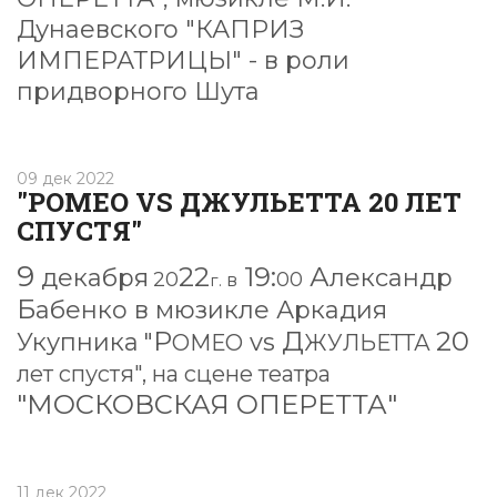
Дунаевского "КАПРИЗ
ИМПЕРАТРИЦЫ" - в роли
придворного Шута
09 дек 2022
"РОМЕО VS ДЖУЛЬЕТТА 20 ЛЕТ
СПУСТЯ"
9
22
19:
А
декабря
лександр
20
00
г.
в
Б
абенко в мюзикле Аркадия
Р
Д
20
Укупника
"
vs
ОМЕО
ЖУЛЬЕТТА
лет спустя", на сцене театра
"МОСКОВСКАЯ ОПЕРЕТТА"
11 дек 2022