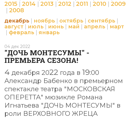
2015
|
2014
|
2013
|
2012
|
2011
|
2010
|
2009
|
2008
декабрь
|
ноябрь
|
октябрь
|
сентябрь
|
август
|
июль
|
июнь
|
май
|
апрель
|
март
|
февраль
|
январь
04 дек 2022
"ДОЧЬ МОНТЕСУМЫ" -
ПРЕМЬЕРА СЕЗОНА!
4
22
19
декабр
я 20
года в
:00
Александр Бабенко в премьерном
спектакле театра "МОСКОВСКАЯ
ОПЕРЕТТА" мюзикле Романа
Игнатьева "ДОЧЬ МОНТЕСУМЫ" в
роли ВЕРХОВНОГО ЖРЕЦА